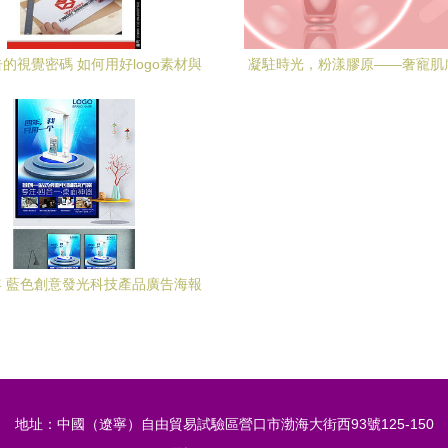
的視覺密碼 如何用好logo素材與
凝駐時光，粉漾膠原——奢寵肌
賞吸引免費設計？以匯圖網案例剖
禮贊
析營銷設計之道
 藍色創意發光科技產品廣告海報
設計之道
地址：中國（遼寧）自由貿易試驗區營口市渤海大街西93號125-150