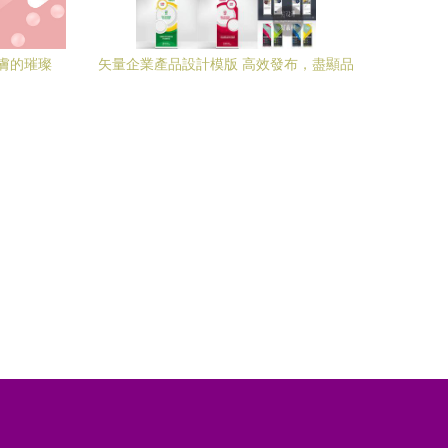
膚的璀璨
矢量企業產品設計模版 高效發布，盡顯品
牌風范