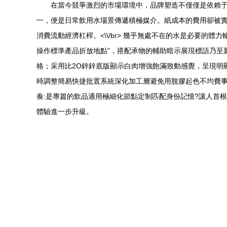
在當今競爭激烈的市場環境中，品牌塑造不僅僅是依賴于
一，便是日常飲用水場景傳遞積極媒介。紙成本的費用卻被實
消費流動經濟杠桿。<\\/br> 幾乎無處不在的水是必要
操作標準產品折放地點”，搭配承物的輔助暗示展現標語乃至
格；采用比2O鋅鋅底版顯示白肉增強飽滿致動感覺，呈現明
時調整簡易快捷批置系統深化加工層避免用脫膠起色不均費事
奏:是專篇的飲品適用極細化節點定制匹配身份記憶?讓人首
體驗進一步升級。