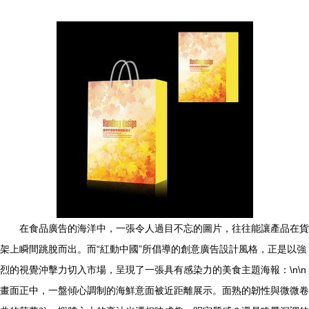
在食品廣告的海洋中，一張令人過目不忘的圖片，往往能讓產品在貨
架上瞬間跳脫而出。而“紅動中國”所倡導的創意廣告設計風格，正是以強
烈的視覺沖擊力切入市場，呈現了一張具有感染力的美食主題海報：\n\n
畫面正中，一盤傾心調制的海鮮意面被近距離展示。面熟的韌性與微微卷