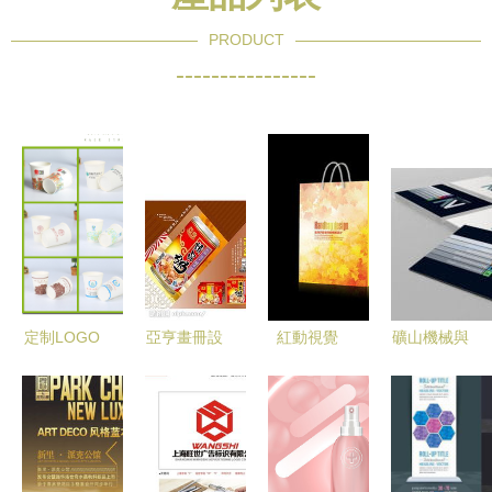
PRODUCT
----------------
定制LOGO
亞亨畫冊設
紅動視覺
礦山機械與
宣傳紙杯設
計 矢量圖
一張美食廣
機電設備外
計 一次搞
庫代理代
告的創意密
觀設計的關
定品打響量
辦，賦能視
碼
鍵詞解析與
與高效傳播
覺創新無界
代理代辦指