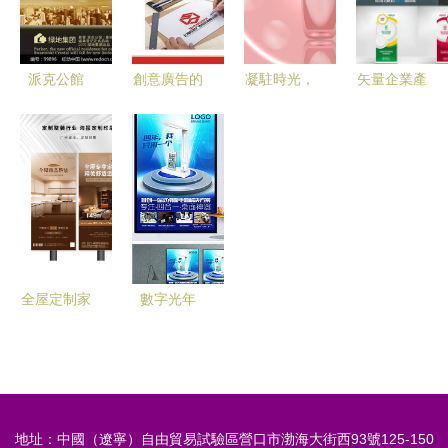
的秘密武器
南
派克公館
創意廣告的
凝駐時光，
矢量企業產
典藏都市藝
視覺密碼
粉漾膠原
品設計模版
境，詮釋不
如何用好
——奢寵肌
高效發布，
凡人生
logo素材與
膚的璀璨禮
盡顯品牌風
設計懸賞吸
贊
范
引免費設
計？以匯圖
網案例剖析
全屋定制家
數字光年
營銷設計之
居創意物料
藍色創意發
道
設計印刷指
光科技產品
南 打造品
廣告海報設
牌影響力的
計之道
地址：中國（遼寧）自由貿易試驗區營口市渤海大街西93號125-150