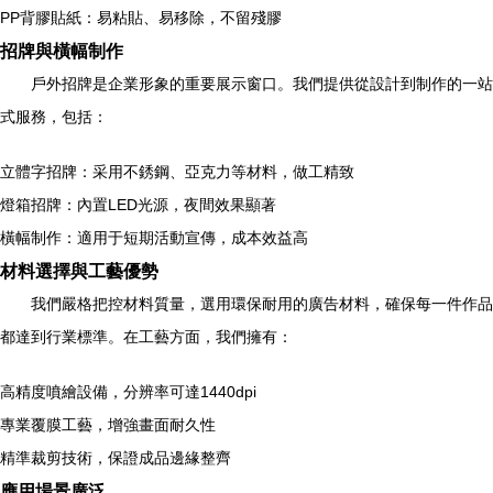
PP背膠貼紙：易粘貼、易移除，不留殘膠
招牌與橫幅制作
戶外招牌是企業形象的重要展示窗口。我們提供從設計到制作的一站
式服務，包括：
立體字招牌：采用不銹鋼、亞克力等材料，做工精致
燈箱招牌：內置LED光源，夜間效果顯著
橫幅制作：適用于短期活動宣傳，成本效益高
材料選擇與工藝優勢
我們嚴格把控材料質量，選用環保耐用的廣告材料，確保每一件作品
都達到行業標準。在工藝方面，我們擁有：
高精度噴繪設備，分辨率可達1440dpi
專業覆膜工藝，增強畫面耐久性
精準裁剪技術，保證成品邊緣整齊
應用場景廣泛