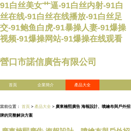
91白丝美女艹逼-91白丝内射-91白
丝在线-91白丝在线播放-91白丝足
交-91鲍鱼白虎-91暴操人妻-91爆操
视频-91爆操网站-91爆操在线观看
營口市諾信廣告有限公司
首頁
企業簡介
產品大全
聯系我們
企業信息
訪客留言
當前位置：
首頁
>
產品大全
>
廣東楠熙廣告 海報設計、噴繪布與戶外招
牌的完整解決方案