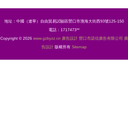
場相關的任
理、查詢、
何信息。在
價格與設計
地址：中國（遼寧）自由貿易試驗區營口市渤海大街西93號125-150
中國，賭博
解決方案
電話：1717473**
是被嚴格禁
Copyright © 2026
www.gzbyzz.cn
廣告設計
營口市諾信廣告有限公司
廣
止的，因為
告設計
版權所有
Sitemap
它會導致財
產損失、家
庭破裂，甚
至犯罪行
為。我們應
該堅決抵制
賭博，積極
參與健康、
有益的文化
和娛樂活