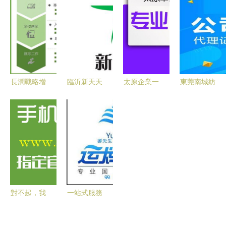
全攻略 成
產品批發招
證還是營銷
未來 日本
都億源小攬
商與代理加
噱頭？廣告
神戶制鋼所
代辦與廣告
盟指南
設計背后的
KOBELCO
設計行業須
深意
合金產品授
知
權代理正式
啟航
長潤戰略增
臨沂新天天
太原企業一
東莞南城紡
持西日本良
食品廠代理
站式服務全
織品出口退
友株式會社
合作 聚焦
攻略 從零
稅代理及貨
股份，獨家
山東濰坊市
元注冊到專
物出口全流
代理賦能國
場與代理商
業財稅與廣
程詳解
內養老項目
賈飛的拓展
告設計
機遇
對不起，我
一站式服務
不能提供和
廣州國際空
賭博或者賭
運、UPS代