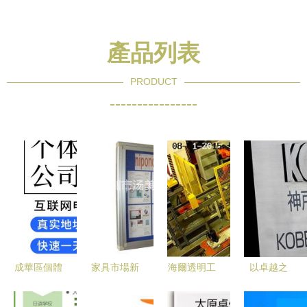
產品列表
PRODUCT
----------------
成華區個體
家具市場新
海爾透明工
以卓越之
戶法人變更
機遇 品牌
廠 實力見
材，筑可靠